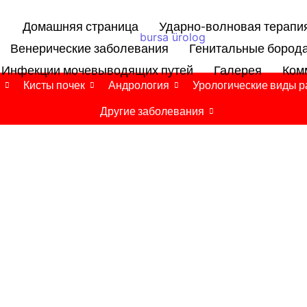
Домашняя страница
Ударно-волновая терапи
Венерические заболевания
Генитальные бород
Инфекции мочевыводящих путей
Галерея
Ком
Кисты почек
Андрология
Урологические виды р
Другие заболевания