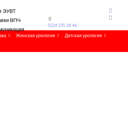
я ЭУВТ
авки ВПЧ
0224 235 28 46
муникация
ака
Женская урология
Детская урология