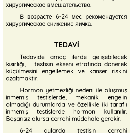
хирургическое вмешательство.
В возрасте 6-24 мес рекомендуется
хирургическое снижение яичка.
TEDAVİ
Tedavide amaç ilerde gelişebilecek
kısırlığı, testisin ekseni etrafında dönerek
küçülmesini engellemek ve kanser riskini
azaltmaktır.
Hormon yetmezliği nedeni ile oluşmuş
inmemiş testislerde, mekanik engelin
olmadığı durumlarda ve özellikle iki taraflı
inmemiş testislerde hormon kullanılır.
Başarısız olursa cerrahi müdahale gerekir.
6-24 aylarda testisin cerrahi