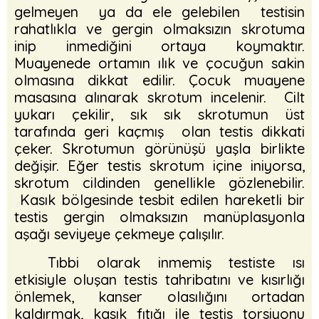
gelmeyen ya da ele gelebilen testisin
rahatlıkla ve gergin olmaksızın skrotuma
inip inmediğini ortaya koymaktır.
Muayenede ortamın ılık ve çocuğun sakin
olmasına dikkat edilir. Çocuk muayene
masasına alınarak skrotum incelenir. Cilt
yukarı çekilir, sık sık skrotumun üst
tarafında geri kaçmış olan testis dikkati
çeker. Skrotumun görünüşü yaşla birlikte
değişir. Eğer testis skrotum içine iniyorsa,
skrotum cildinden genellikle gözlenebilir.
Kasık bölgesinde tesbit edilen hareketli bir
testis gergin olmaksızın manüplasyonla
aşağı seviyeye çekmeye çalışılır.
Tıbbi olarak inmemiş testiste ısı
etkisiyle oluşan testis tahribatını ve kısırlığı
önlemek, kanser olasılığını ortadan
kaldırmak, kasık fıtığı ile testis torsiyonu