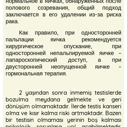
нормальное в яичках, обнаруженных после
полового созревания, общий подход
заключается в его удалении из-за риска
рака.
Как правило, при односторонней
пальпации яичка рекомендуется
хирургическое опускание, при
односторонней непальпируемой яичке –
лапароскопический доступ, а при
двусторонней неопущенной яичке –
гормональная терапия.
2 yaşından sonra inmemiş testislerde
bozulma meydana gelmekte ve geri
dönüşüm olmamaktadır. İlerde testis kanseri
olma ve kısır kalma riski artmaktadır. Bazen
bir testisin olmaması yerinin boş kalması
psikolojik sorunlara yol açabilmektedir.