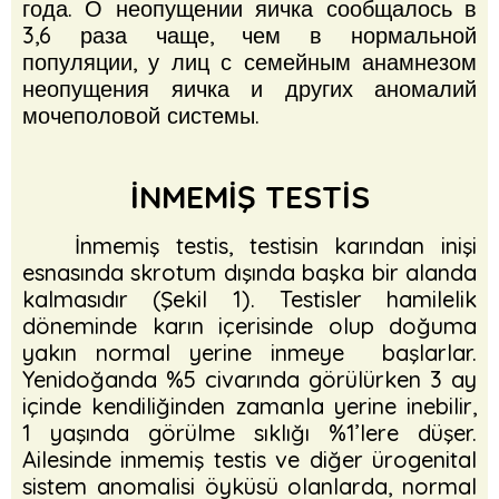
года.
О неопущении яичка сообщалось в
3,6 раза чаще, чем в нормальной
популяции, у лиц с семейным анамнезом
неопущения яичка и других аномалий
мочеполовой системы.
İNMEMİŞ TESTİS
İnmemiş testis, testisin karından inişi
esnasında skrotum dışında başka bir alanda
kalmasıdır (Şekil 1). Testisler hamilelik
döneminde karın içerisinde olup doğuma
yakın normal yerine inmeye başlarlar.
Yenidoğanda %5 civarında görülürken 3 ay
içinde kendiliğinden zamanla yerine inebilir,
1 yaşında görülme sıklığı %1’lere düşer.
Ailesinde inmemiş testis ve diğer ürogenital
sistem anomalisi öyküsü olanlarda, normal