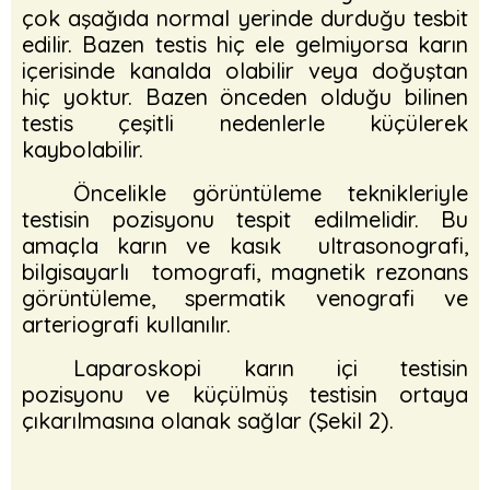
çok aşağıda normal yerinde durduğu tesbit
edilir. Bazen testis hiç ele gelmiyorsa karın
içerisinde kanalda olabilir veya doğuştan
hiç yoktur. Bazen önceden olduğu bilinen
testis çeşitli nedenlerle küçülerek
kaybolabilir.
Öncelikle görüntüleme teknikleriyle
testisin pozisyonu tespit edilmelidir. Bu
amaçla karın ve kasık ultrasonografi,
bilgisayarlı tomografi, magnetik rezonans
görüntüleme, spermatik venografi ve
arteriografi kullanılır.
Laparoskopi karın içi testisin
pozisyonu ve küçülmüş testisin ortaya
çıkarılmasına olanak sağlar (Şekil 2).