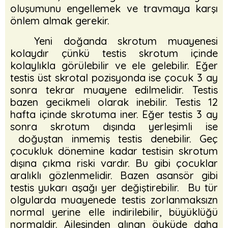
oluşumunu engellemek ve travmaya karşı
önlem almak gerekir.
Yeni doğanda skrotum muayenesi
kolaydır çünkü testis skrotum içinde
kolaylıkla görülebilir ve ele gelebilir. Eğer
testis üst skrotal pozisyonda ise çocuk 3 ay
sonra tekrar muayene edilmelidir. Testis
bazen gecikmeli olarak inebilir. Testis 12
hafta içinde skrotuma iner. Eğer testis 3 ay
sonra skrotum dışında yerleşimli ise
doğuştan inmemiş testis denebilir. Geç
çocukluk dönemine kadar testisin skrotum
dışına çıkma riski vardır. Bu gibi çocuklar
aralıklı gözlenmelidir. Bazen asansör gibi
testis yukarı aşağı yer değiştirebilir. Bu tür
olgularda muayenede testis zorlanmaksızn
normal yerine elle indirilebilir, büyüklüğü
normaldir. Ailesinden alınan öyküde daha