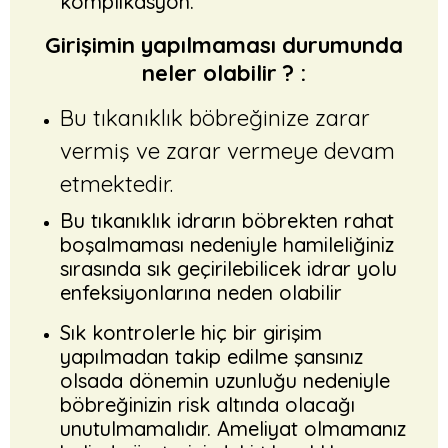
komplikasyon.
Girişimin yapılmaması durumunda
neler olabilir ? :
Bu tıkanıklık böbreğinize zarar
vermiş ve zarar vermeye devam
etmektedir.
Bu tıkanıklık idrarın böbrekten rahat
boşalmaması nedeniyle hamileliğiniz
sırasında sık geçirilebilicek idrar yolu
enfeksiyonlarına neden olabilir
Sık kontrolerle hiç bir girişim
yapılmadan takip edilme şansınız
olsada dönemin uzunluğu nedeniyle
böbreğinizin risk altında olacağı
unutulmamalıdır. Ameliyat olmamanız