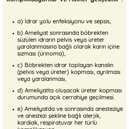
a) İdrar yolu enfeksiyonu ve sepsis,
b) Ameliyat sonrasında böbrekten
süzülen idrarın pelvis veya üreter
yaralanmasına bağlı olarak karın içine
sızması (ürinoma),
c) Böbrekten idrar toplayan kanalın
(pelvis veya üreter) kopması, ayrılması
veya yaralanması,
d) Ameliyatta oluşacak üreter kopması
durumunda açık cerrahiye geçilmesi.
e) Ameliyatda ve sonrasında anesteziye
ve anestezi şekline bağlı alerjik,
kardiak, respiratuvar her türlü