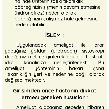
halinde üreterinizdeki tıkanıklık
böbreğinizin şişmenin devam etmesine
(hidronefroz) neden olarak
böbreğinizin çalışmaz hale gelmesine
neden olabilir.
İŞLEM :
Uygulanacak ameliyat ile idrar
yaptığınız yoldan (üretradan) sistoskopi
dediğimiz alet ile girilerek double J stent
idrar kanalınıza yerleştirilecektir. Bu
ameliyat yönteminin başarı şansı
tıkanıklığın yeri ve nedenine bağlı olarak
değişebilmektedir.
Girişimden önce hastanın dikkat
etmesi gereken hususlar :
Ameliyat olacağınız geceden itibaren