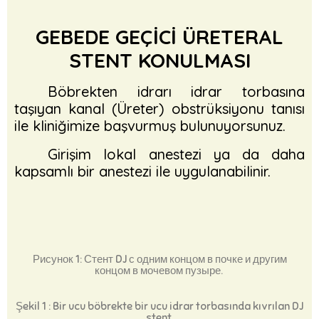
GEBEDE GEÇİCİ ÜRETERAL
STENT KONULMASI
Böbrekten idrarı idrar torbasına
taşıyan kanal (Üreter) obstrüksiyonu tanısı
ile kliniğimize başvurmuş bulunuyorsunuz.
Girişim lokal anestezi ya da daha
kapsamlı bir anestezi ile uygulanabilinir.
Рисунок 1: Стент DJ с одним концом в почке и другим
концом в мочевом пузыре.
Şekil 1 : Bir ucu böbrekte bir ucu idrar torbasında kıvrılan DJ
stent.