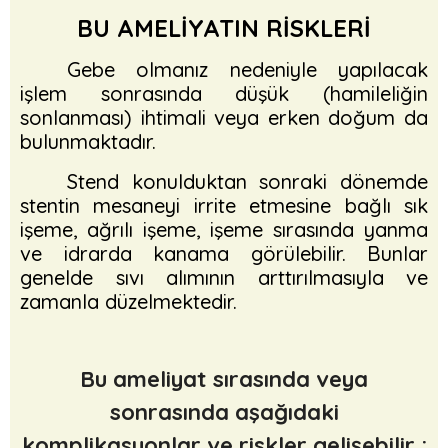
BU AMELİYATIN RİSKLERİ
Gebe olmanız nedeniyle yapılacak
işlem sonrasında düşük (hamileliğin
sonlanması) ihtimali veya erken doğum da
bulunmaktadır.
Stend konulduktan sonraki dönemde
stentin mesaneyi irrite etmesine bağlı sık
işeme, ağrılı işeme, işeme sırasında yanma
ve idrarda kanama görülebilir. Bunlar
genelde sıvı alımının arttırılmasıyla ve
zamanla düzelmektedir.
Bu ameliyat sırasında veya
sonrasında aşağıdaki
komplikasyonlar ve riskler gelişebilir :