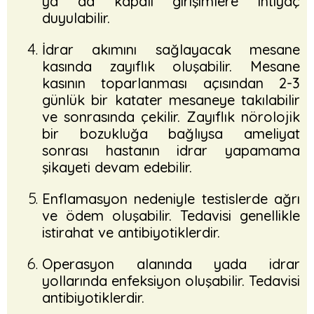
ya da kapalı girişimlere ihtiyaç
duyulabilir.
İdrar akımını sağlayacak mesane
kasında zayıflık oluşabilir. Mesane
kasının toparlanması açısından 2-3
günlük bir katater mesaneye takılabilir
ve sonrasında çekilir. Zayıflık nörolojik
bir bozukluğa bağlıysa ameliyat
sonrası hastanın idrar yapamama
şikayeti devam edebilir.
Enflamasyon nedeniyle testislerde ağrı
ve ödem oluşabilir. Tedavisi genellikle
istirahat ve antibiyotiklerdir.
Operasyon alanında yada idrar
yollarında enfeksiyon oluşabilir. Tedavisi
antibiyotiklerdir.