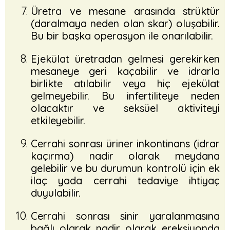
Üretra ve mesane arasında strüktür
(daralmaya neden olan skar) oluşabilir.
Bu bir başka operasyon ile onarılabilir.
Ejekülat üretradan gelmesi gerekirken
mesaneye geri kaçabilir ve idrarla
birlikte atılabilir veya hiç ejekülat
gelmeyebilir. Bu infertiliteye neden
olacaktır ve seksüel aktiviteyi
etkileyebilir.
Cerrahi sonrası üriner inkontinans (idrar
kaçırma) nadir olarak meydana
gelebilir ve bu durumun kontrolü için ek
ilaç yada cerrahi tedaviye ihtiyaç
duyulabilir.
Cerrahi sonrası sinir yaralanmasına
bağlı olarak nadir olarak ereksiyonda