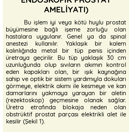
AMELİYATI)
Bu işlem iyi veya kötü huylu prostat
büyümesine bağlı işeme zorluğu olan
hastalara uygulanır. Genel ya da spinal
anestezi kullanılır. Yaklaşık bir kalem
kalınlığında metal bir tüp penis içinden
üretraya geçirilir. Bu tüp yaklaşık 30 cm
uzunluğunda olup sıvıların akımın kontrol
eden kapakları olan, bir ışık kaynağına
sahip ve optik bir sistem yardımıyla dokuları
görmeye, elektrik akımı ile kesmeye ve kan
damarlarını yakmaya yarayan bir aletin
(rezektoskop) geçmesine olanak sağlar.
Üretra etrafında blokaja neden olan
obstrüktif prostat parçası elektrikli alet ile
kesilir (Şekil 1).