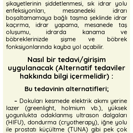
şikayetlerinin şiddetlenmesi, sık idrar yolu
enfeksiyonları, mesanedeki idrarı
boşaltamamaya bağlı taşma şeklinde idrar
kaçırma, idrar yapama, mesanede taş
oluşumu, idrarda kanama ve
böbreklerinizde şişme ve böbrek
fonksiyonlarında kayba yol açabilir.
Nasıl bir tedavi/girişim
uygulanacak (Alternatif tedaviler
hakkında bilgi içermelidir) :
Bu tedavinin alternatifleri;
–
Dokuları kesmede elektrik akımı yerine
lazer (greenlight, holmium vb.), yüksek
yogunlukta odaklanmış ultrason dalgaları
(HIFU), dondurma (cryotherapy), iğne yolu
ile prostatı küçültme (TUNA) gibi pek çok