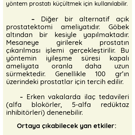
yöntem prostatı küçültmek için kullanılabilir.
–
Diğer bir alternatif açık
prostatektomi ameliyatıdır. Göbek
altından bir kesiyle yapılmaktadır.
Mesaneye girilerek prostatın
çıkarılması işlemi gerçekleştirilir. Bu
yöntemin iyileşme süresi kapalı
ameliyata oranla daha uzun
sürmektedir. Genellikle 100 gr’ın
üzerindeki prostatlar için tercih edilir.
Erken vakalarda ilaç tedavileri
–
(alfa blokörler, 5-alfa redüktaz
inhibitörleri) denenebilir.
Ortaya çıkabilecek yan etkiler: