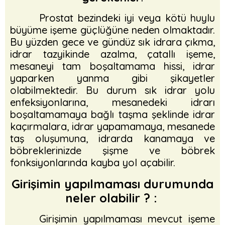
Prostat bezindeki iyi veya kötü huylu
büyüme işeme güçlüğüne neden olmaktadır.
Bu yüzden gece ve gündüz sık idrara çıkma,
idrar tazyikinde azalma, çatallı işeme,
mesaneyi tam boşaltamama hissi, idrar
yaparken yanma gibi şikayetler
olabilmektedir. Bu durum sık idrar yolu
enfeksiyonlarına, mesanedeki idrarı
boşaltamamaya bağlı taşma şeklinde idrar
kaçırmalara, idrar yapamamaya, mesanede
taş oluşumuna, idrarda kanamaya ve
böbreklerinizde şişme ve böbrek
fonksiyonlarında kayba yol açabilir.
Girişimin yapılmaması durumunda
neler olabilir ? :
Girişimin yapılmaması mevcut işeme