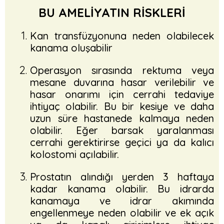
BU AMELİYATIN RİSKLERİ
Kan transfüzyonuna neden olabilecek
kanama oluşabilir
Operasyon sırasında rektuma veya
mesane duvarına hasar verilebilir ve
hasar onarımı için cerrahi tedaviye
ihtiyaç olabilir. Bu bir kesiye ve daha
uzun süre hastanede kalmaya neden
olabilir. Eğer barsak yaralanması
cerrahi gerektirirse geçici ya da kalıcı
kolostomi açılabilir.
Prostatın alındığı yerden 3 haftaya
kadar kanama olabilir. Bu idrarda
kanamaya ve idrar akımında
engellenmeye neden olabilir ve ek açık