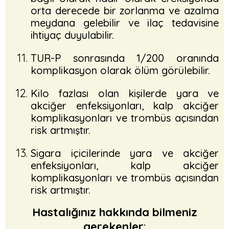
orta derecede bir zorlanma ve azalma
meydana gelebilir ve ilaç tedavisine
ihtiyaç duyulabilir.
TUR-P sonrasında 1/200 oranında
komplikasyon olarak ölüm görülebilir.
Kilo fazlası olan kişilerde yara ve
akciğer enfeksiyonları, kalp akciğer
komplikasyonları ve trombüs açısından
risk artmıştır.
Sigara içicilerinde yara ve akciğer
enfeksiyonları, kalp akciğer
komplikasyonları ve trombüs açısından
risk artmıştır.
Hastalığınız hakkında bilmeniz
gerekenler
: