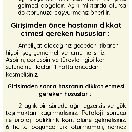
gelmesi doğaldır. Aşırı miktarda olursa
doktorunuza başvurmanız önerilir.
Girişimden önce hastanın dikkat
etmesi gereken hususlar :
Ameliyat olacağınız geceden itibaren
hiçbir şey yememeli ve içmemelisiniz.
Aspirin, coraspin ve türevleri gibi kan
sulandırıcı ilaçları 1 hafta önceden
kesmelisiniz.
Girişimden sonra hastanın dikkat etmesi
gereken hususlar :
2 aylık bir sürede ağır egzerzis ve yük
taşımaktan kaçınmalısınız. Patoloji sonucu
ile üroloji poliklinik kontrolüne gelmelisiniz.
6 hafta boyunca dik oturmamalı, namaz