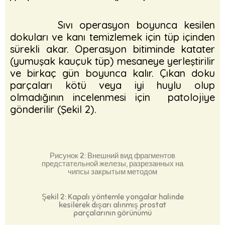
Sıvı operasyon boyunca kesilen
dokuları ve kanı temizlemek için tüp içinden
sürekli akar. Operasyon bitiminde katater
(yumuşak kauçuk tüp) mesaneye yerleştirilir
ve birkaç gün boyunca kalır. Çıkan doku
parçaları kötü veya iyi huylu olup
olmadığının incelenmesi için patolojiye
gönderilir (Şekil 2).
Рисунок 2: Внешний вид фрагментов
предстательной железы, разрезанных на
чипсы закрытым методом
Şekil 2: Kapalı yöntemle yongalar halinde
kesilerek dışarı alınmış prostat
parçalarının görünümü