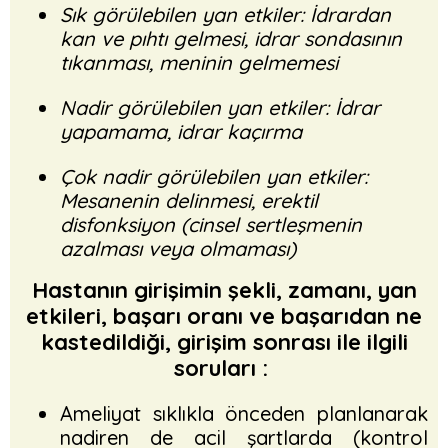
Sık görülebilen yan etkiler: İdrardan
kan ve pıhtı gelmesi, idrar sondasının
tıkanması, meninin gelmemesi
Nadir görülebilen yan etkiler: İdrar
yapamama, idrar kaçırma
Çok nadir görülebilen yan etkiler:
Mesanenin delinmesi, erektil
disfonksiyon (cinsel sertleşmenin
azalması veya olmaması)
Hastanın girişimin şekli, zamanı, yan
etkileri, başarı oranı ve başarıdan ne
kastedildiği, girişim sonrası ile ilgili
soruları :
Ameliyat sıklıkla önceden planlanarak
nadiren de acil şartlarda (kontrol