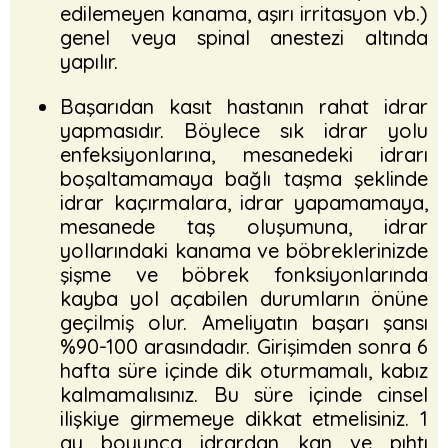
edilemeyen kanama, aşırı irritasyon vb.)
genel veya spinal anestezi altında
yapılır.
Başarıdan kasıt hastanın rahat idrar
yapmasıdır. Böylece sık idrar yolu
enfeksiyonlarına, mesanedeki idrarı
boşaltamamaya bağlı taşma şeklinde
idrar kaçırmalara, idrar yapamamaya,
mesanede taş oluşumuna, idrar
yollarındaki kanama ve böbreklerinizde
şişme ve böbrek fonksiyonlarında
kayba yol açabilen durumların önüne
geçilmiş olur. Ameliyatın başarı şansı
%90-100 arasındadır. Girişimden sonra 6
hafta süre içinde dik oturmamalı, kabız
kalmamalısınız. Bu süre içinde cinsel
ilişkiye girmemeye dikkat etmelisiniz. 1
ay boyunca idrardan kan ve pıhtı