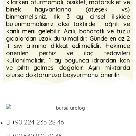
kılarken oturmamalı, bisiklet, motorsiklet ve
binek hayvanlarına (at,eşek vs)
binmemelisiniz. İlk 3 ay cinsel ilişkide
bulunmamalısınız aksi taktirde ağrılı ve
kanlı meni gelebilir. Acılı, baharatlı ve tuzlu
gıdalardan uzak durulmalıdır. Günde en az 2
lt sıvı alımına dikkat edilmelidir. Hekimce
önerilen perhiz ve ilaç tedavileri
kullanılmalıdır. 1 ay boyunca idrardan kan
ve pıhtı gelmesi doğaldır. Aşırı miktarda
olursa doktorunuza başvurmanız önerilir.
+90 224 235 28 46