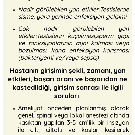
Nadir görülebilen yan etkiler:Testislerde
şişme, yara yerinde enfeksiyon gelişimi
Çok nadir görülebilen yan
etkiler:Testislerin küçülmesi,sperm yapı
ve fonksiyonlarının aynı kalması veya
bozulması, kana enfeksiyon karışması
(bakteriyemi ve/veya sepsis)
Hastanın girişimin şekli, zamanı, yan
etkileri, başarı oranı ve başarıdan ne
kastedildiği, girişim sonrası ile ilgili
soruları:
Ameliyat önceden planlanmış olarak
genel, spinal veya lokal anestezi altında
kasıktan yapılan 3-5 cm’lik bir insizyon
ile cilt, ciltaltı ve kaslar kesilerek