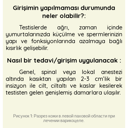
Girişimin yapılmaması durumunda
neler olabilir?:
Testislerde ağrı, zaman içinde
yumurtalarınızda küçülme ve spermlerinizin
yapı ve fonksiyonlarında azalmaya bağlı
kısırlık gelişebilir.
Nasıl bir tedavi/girişim uygulanacak :
Genel, spinal veya lokal anestezi
altında kasıktan yapılan 2-3 cm’lik bir
insizyon ile cilt, ciltaltı ve kaslar kesilerek
testisten gelen genişlemiş damarlara ulaşılır.
Рисунок 1: Разрез кожи в левой паховой области при
лечении варикоцеле.