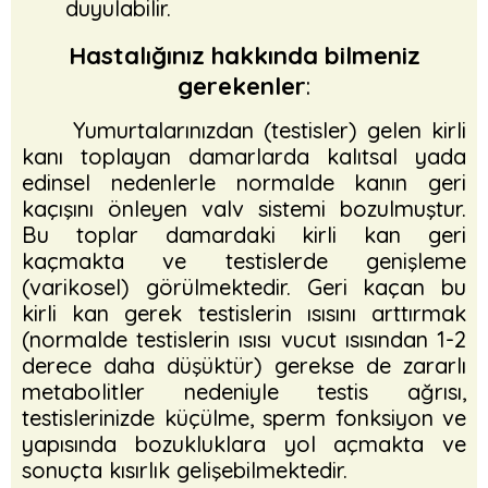
duyulabilir.
Hastalığınız hakkında bilmeniz
gerekenler
:
Yumurtalarınızdan (testisler) gelen kirli
kanı toplayan damarlarda kalıtsal yada
edinsel nedenlerle normalde kanın geri
kaçışını önleyen valv sistemi bozulmuştur.
Bu toplar damardaki kirli kan geri
kaçmakta ve testislerde genişleme
(varikosel) görülmektedir. Geri kaçan bu
kirli kan gerek testislerin ısısını arttırmak
(normalde testislerin ısısı vucut ısısından 1-2
derece daha düşüktür) gerekse de zararlı
metabolitler nedeniyle testis ağrısı,
testislerinizde küçülme, sperm fonksiyon ve
yapısında bozukluklara yol açmakta ve
sonuçta kısırlık gelişebilmektedir.