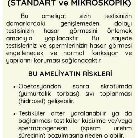
(STANDART ve MİKROSKOPİK)
Bu ameliyat sizin testisinizin
damarlardaki genişlemeden dolayı
testisinizin hasar görmesini önlemek
amacıyla yapılacaktır. Bu sayede
testisleriniz ve spermlerinizin hasar görmesi
engellenecek ve normal fonksiyon ve
yapılarını koruması sağlanacaktır.
BU AMELİYATIN RİSKLERİ
Operasyondan sonra skrotumda
(yumurtalık torbası) sıvı toplanması
(hidrosel) gelişebilir.
Testiküler arter yaralanabilir ya da
bağlanması testiküler küçülme ve/veya
spermatogenezin (sperm üretim
sürecinin) bozulmasına neden olabilir.