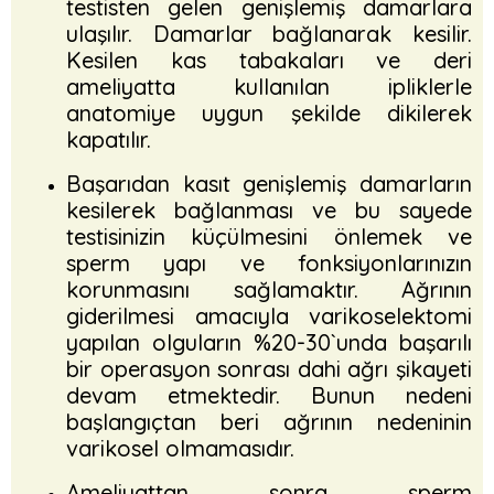
testisten gelen genişlemiş damarlara
ulaşılır. Damarlar bağlanarak kesilir.
Kesilen kas tabakaları ve deri
ameliyatta kullanılan ipliklerle
anatomiye uygun şekilde dikilerek
kapatılır.
Başarıdan kasıt genişlemiş damarların
kesilerek bağlanması ve bu sayede
testisinizin küçülmesini önlemek ve
sperm yapı ve fonksiyonlarınızın
korunmasını sağlamaktır. Ağrının
giderilmesi amacıyla varikoselektomi
yapılan olguların %20-30`unda başarılı
bir operasyon sonrası dahi ağrı şikayeti
devam etmektedir. Bunun nedeni
başlangıçtan beri ağrının nedeninin
varikosel olmamasıdır.
Ameliyattan sonra sperm