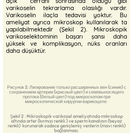
açık cerrahi sonrasında olduğu gibi
varikoselin tekrarlama olasılığı vardır.
Varikoselin ilaçla tedavisi yoktur. Bu
ameliyat ayrıca mikroskop kullanılarak ta
yapılabilmektedir (Şekil 2). Mikroskopik
varikoselektominin başarı şansı daha
yüksek ve komplikasyon, nüks oranları
daha düşüktür.
Рисунок 2: Лигирование только расширенных вен (синие) с
сохранением артерии (красный цвет) и семявыносящего
протока (белый цвет) под микроскопом при
микроскопической хирургии варикоцеле.
Şekil 2 : Mikroskopik varikosel ameliyatında mikroskop
altında arter (kırmızı renkli ) ve sperm kanalının (beyaz
renkli) korunarak sadece genişlemiş venlerin (mavi renkli)
bağlanması.