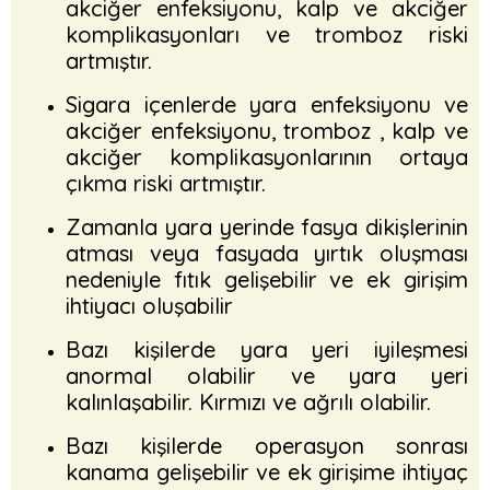
akciğer enfeksiyonu, kalp ve akciğer
komplikasyonları ve tromboz riski
artmıştır.
Sigara içenlerde yara enfeksiyonu ve
akciğer enfeksiyonu, tromboz , kalp ve
akciğer komplikasyonlarının ortaya
çıkma riski artmıştır.
Zamanla yara yerinde fasya dikişlerinin
atması veya fasyada yırtık oluşması
nedeniyle fıtık gelişebilir ve ek girişim
ihtiyacı oluşabilir
Bazı kişilerde yara yeri iyileşmesi
anormal olabilir ve yara yeri
kalınlaşabilir. Kırmızı ve ağrılı olabilir.
Bazı kişilerde operasyon sonrası
kanama gelişebilir ve ek girişime ihtiyaç