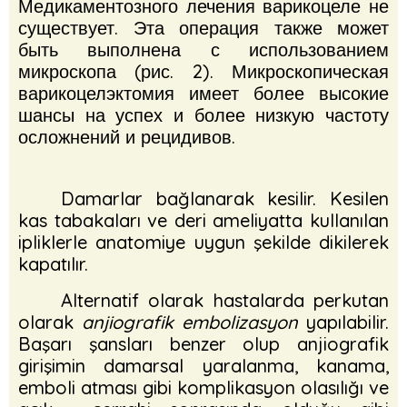
Медикаментозного лечения варикоцеле не
существует.
Эта операция также может
быть выполнена с использованием
микроскопа (рис. 2).
Микроскопическая
варикоцелэктомия имеет более высокие
шансы на успех и более низкую частоту
осложнений и рецидивов.
Damarlar bağlanarak kesilir. Kesilen
kas tabakaları ve deri ameliyatta kullanılan
ipliklerle anatomiye uygun şekilde dikilerek
kapatılır.
Alternatif olarak hastalarda perkutan
olarak
anjiografik embolizasyon
yapılabilir.
Başarı şansları benzer olup anjiografik
girişimin damarsal yaralanma, kanama,
emboli atması gibi komplikasyon olasılığı ve