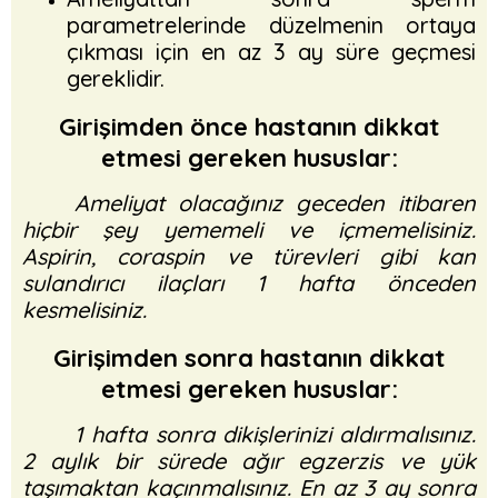
parametrelerinde düzelmenin ortaya
çıkması için en az 3 ay süre geçmesi
gereklidir.
Girişimden önce hastanın dikkat
etmesi gereken hususlar:
Ameliyat olacağınız geceden itibaren
hiçbir şey yememeli ve içmemelisiniz.
Aspirin, coraspin ve türevleri gibi kan
sulandırıcı ilaçları 1 hafta önceden
kesmelisiniz.
Girişimden sonra hastanın dikkat
etmesi gereken hususlar:
1 hafta sonra dikişlerinizi aldırmalısınız.
2 aylık bir sürede ağır egzerzis ve yük
taşımaktan kaçınmalısınız. En az 3 ay sonra