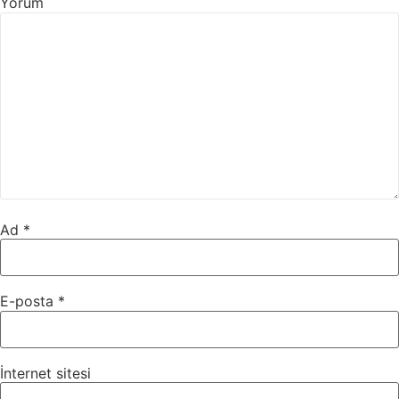
Yorum
Ad
*
E-posta
*
İnternet sitesi