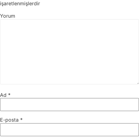
işaretlenmişlerdir
Yorum
Ad
*
E-posta
*